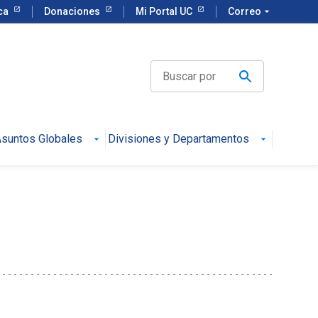
eca
Donaciones
Mi Portal UC
Correo
arrow_drop_down
suntos Globales
Divisiones y Departamentos