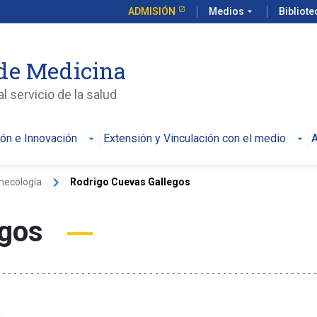
ADMISIÓN
Medios
arrow_drop_down
Bibliot
de Medicina
l servicio de la salud
ión e Innovación
Extensión y Vinculación con el medio
A
keyboard_arrow_right
inecología
Rodrigo Cuevas Gallegos
egos