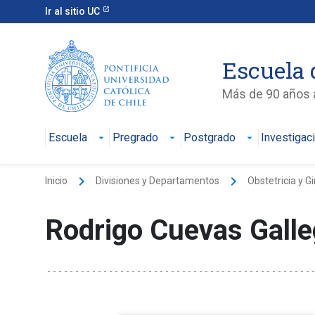
Ir al sitio UC
Escuela 
Más de 90 años a
Escuela
Pregrado
Postgrado
Investigac
keyboard_arrow_right
keyboard_arrow_right
Inicio
Divisiones y Departamentos
Obstetricia y G
Rodrigo Cuevas Gall