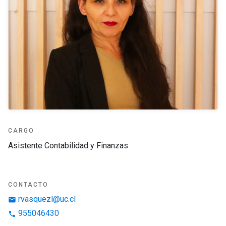
CARGO
Asistente Contabilidad y Finanzas
CONTACTO
rvasquezl@uc.cl
email
955046430
phone