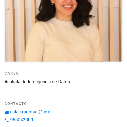
CARGO
Analista de Inteligencia de Datos
CONTACTO
natalia.adofaci@uc.cl
email
955042009
phone