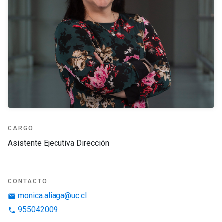
CARGO
Asistente Ejecutiva Dirección
CONTACTO
monica.aliaga@uc.cl
email
955042009
phone