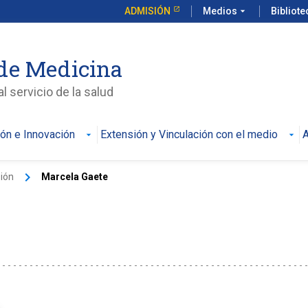
ADMISIÓN
Medios
arrow_drop_down
Bibliot
de Medicina
l servicio de la salud
ión e Innovación
Extensión y Vinculación con el medio
A
keyboard_arrow_right
ión
Marcela Gaete