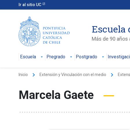
Ir al sitio UC
Escuela 
Más de 90 años a
Escuela
Pregrado
Postgrado
Investigac
keyboard_arrow_right
keyboard_arrow_right
Inicio
Extensión y Vinculación con el medio
Extens
Marcela Gaete