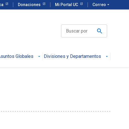
eca
Donaciones
Mi Portal UC
Correo
arrow_drop_down
suntos Globales
Divisiones y Departamentos