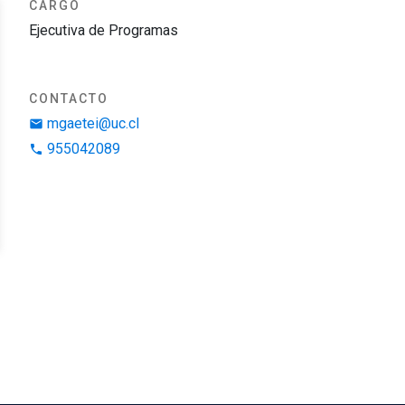
CARGO
Ejecutiva de Programas
CONTACTO
mgaetei@uc.cl
email
955042089
phone