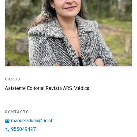
CARGO
Asistente Editorial Revista ARS Médica
CONTACTO
manuela.luna@uc.cl
email
955049427
phone