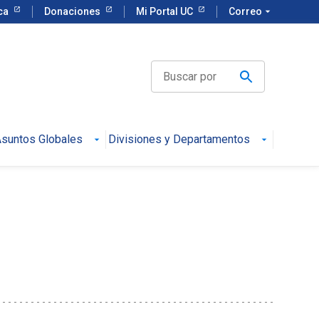
eca
Donaciones
Mi Portal UC
Correo
arrow_drop_down
suntos Globales
Divisiones y Departamentos