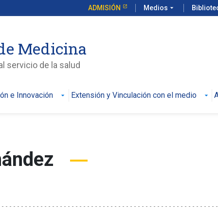
ADMISIÓN
Medios
arrow_drop_down
Bibliot
de Medicina
l servicio de la salud
ión e Innovación
Extensión y Vinculación con el medio
A
nández