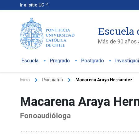
Ir al sitio UC
Escuela 
Más de 90 años a
Escuela
Pregrado
Postgrado
Investigac
keyboard_arrow_right
keyboard_arrow_right
Inicio
Psiquiatría
Macarena Araya Hernández
Macarena Araya Her
Fonoaudióloga