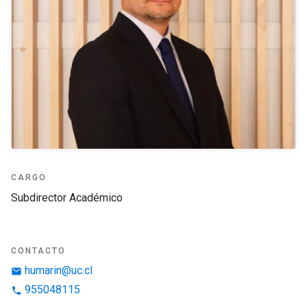
CARGO
Subdirector Académico
CONTACTO
humarin@uc.cl
email
955048115
phone