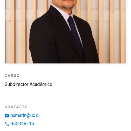
CARGO
Subdirector Académico
CONTACTO
humarin@uc.cl
email
955048115
phone