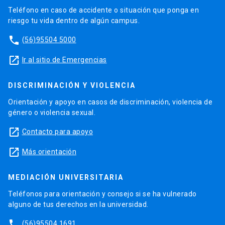
Teléfono en caso de accidente o situación que ponga en
riesgo tu vida dentro de algún campus.
phone
(56)95504 5000
launch
Ir al sitio de Emergencias
DISCRIMINACIÓN Y VIOLENCIA
Orientación y apoyo en casos de discriminación, violencia de
género o violencia sexual.
launch
Contacto para apoyo
launch
Más orientación
MEDIACIÓN UNIVERSITARIA
Teléfonos para orientación y consejo si se ha vulnerado
alguno de tus derechos en la universidad.
phone
(56)95504 1691