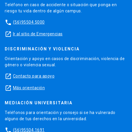
Teléfono en caso de accidente o situación que ponga en
Docente en Introducción a Obstetricia y
riesgo tu vida dentro de algún campus.
Ginecología, 2019, especialidad médica
phone
(56)95504 5000
Docente en Curso teórico-práctico de
launch
Ir al sitio de Emergencias
entrenamiento en laparoscopía, 2023
Docente en Curso laparoscopía ginecológica 2,
DISCRIMINACIÓN Y VIOLENCIA
2021
Orientación y apoyo en casos de discriminación, violencia de
género o violencia sexual.
Conferencista en Jornada de
Perfeccionamiento en Endometriosis Profunda,
launch
Contacto para apoyo
2024
launch
Más orientación
Conferencista en XIII Jornadas de Obstetricia y
Ginecología en Atención Primaria, 2023
MEDIACIÓN UNIVERSITARIA
Conferencista en XXXIX Congreso Chileno de
Teléfonos para orientación y consejo si se ha vulnerado
Obstetricia y Ginecología, 2023
alguno de tus derechos en la universidad.
phone
Conferencista en XIV Congreso SOCHUMB,
(56)95504 1691