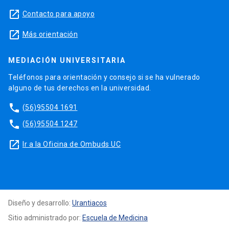
launch
Contacto para apoyo
launch
Más orientación
MEDIACIÓN UNIVERSITARIA
Teléfonos para orientación y consejo si se ha vulnerado
alguno de tus derechos en la universidad.
phone
(56)95504 1691
phone
(56)95504 1247
launch
Ir a la Oficina de Ombuds UC
Diseño y desarrollo:
Urantiacos
Sitio administrado por:
Escuela de Medicina