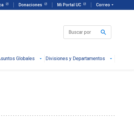
eca
Donaciones
Mi Portal UC
Correo
arrow_drop_down
suntos Globales
Divisiones y Departamentos