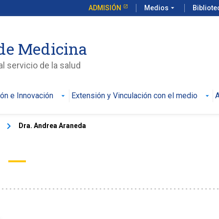
ADMISIÓN
Medios
arrow_drop_down
Bibliot
de Medicina
l servicio de la salud
ión e Innovación
Extensión y Vinculación con el medio
A
keyboard_arrow_right
Dra. Andrea Araneda