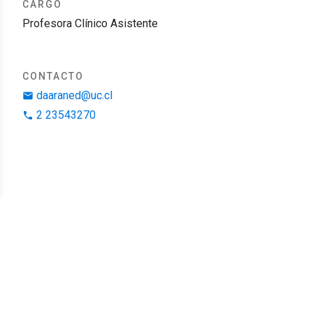
CARGO
Profesora Clínico Asistente
CONTACTO
daaraned@uc.cl
email
2 23543270
phone