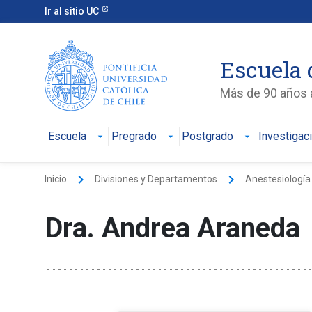
Ir al sitio UC
Escuela 
Más de 90 años a
Escuela
Pregrado
Postgrado
Investigac
keyboard_arrow_right
keyboard_arrow_right
Inicio
Divisiones y Departamentos
Anestesiología
Dra. Andrea Araneda