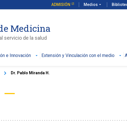
ADMISIÓN
Medios
arrow_drop_down
Bibliot
de Medicina
l servicio de la salud
ión e Innovación
Extensión y Vinculación con el medio
A
keyboard_arrow_right
Dr. Pablo Miranda H.