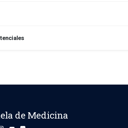
sidad Católica de Chile
ía, Pontificia Universidad Católica de Chile, Chile
tenciales
egional y Analgesia Perioperatoria, Pontificia Universidad Catól
ela de Medicina