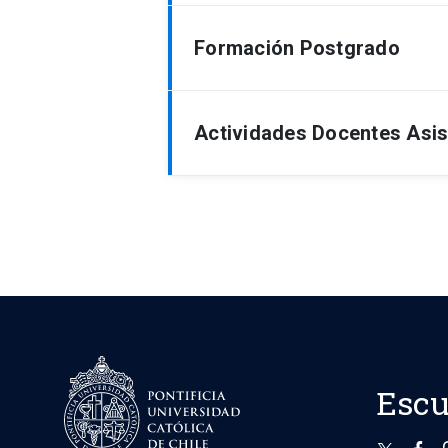
Medico Cirujano, Pontificia Univer
Formación Postgrado
Especialización en Anestesiolog
Actividades Docentes Asis
Subespecialidad en Anestesia R
Traumatología general
Unidad de dolor
Regional
Escu