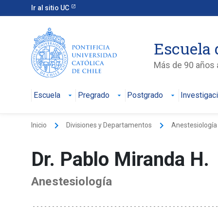
Ir al sitio UC
Escuela 
Más de 90 años a
Escuela
Pregrado
Postgrado
Investigac
keyboard_arrow_right
keyboard_arrow_right
Inicio
Divisiones y Departamentos
Anestesiología
Dr. Pablo Miranda H.
Anestesiología