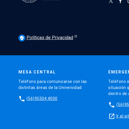
Políticas de Privacidad
verified_user
MESA CENTRAL
EMERGE
Teléfono para comunicarse con las
Teléfono e
distintas áreas de la Universidad.
situación 
dentro de
phone
(56)95504 4000
phone
(56)9
launch
Ir al 