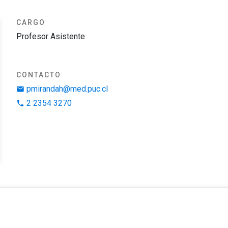
CARGO
Profesor Asistente
CONTACTO
pmirandah@med.puc.cl
email
2 2354 3270
phone