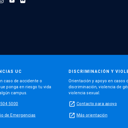
NCIAS UC
DISCRIMINACIÓN Y VIOL
n caso de accidente o
Orientación y apoyo en casos 
que ponga en riesgo tu vida
discriminación, violencia de g
 algún campus.
violencia sexual.
launch
5504 5000
Contacto para apoyo
launch
sitio de Emergencias
Más orientación