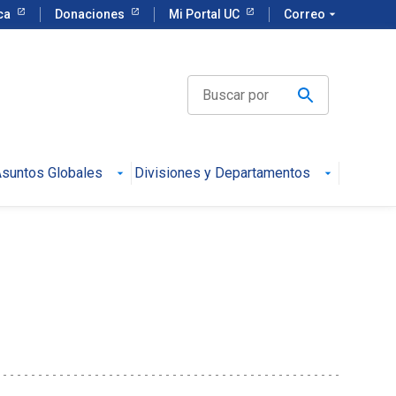
eca
Donaciones
Mi Portal UC
Correo
arrow_drop_down
suntos Globales
Divisiones y Departamentos