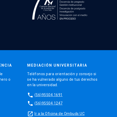
ENCIA
MEDIACIÓN UNIVERSITARIA
de
Teléfonos para orientación y consejo si
énero o
se ha vulnerado alguno de tus derechos
en la universidad.
phone
(56)95504 1691
phone
(56)95504 1247
launch
Ir a la Oficina de Ombuds UC