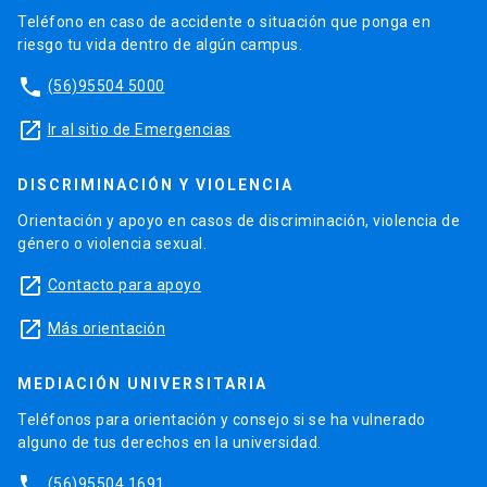
Teléfono en caso de accidente o situación que ponga en
riesgo tu vida dentro de algún campus.
phone
(56)95504 5000
launch
Ir al sitio de Emergencias
DISCRIMINACIÓN Y VIOLENCIA
Orientación y apoyo en casos de discriminación, violencia de
género o violencia sexual.
launch
Contacto para apoyo
launch
Más orientación
MEDIACIÓN UNIVERSITARIA
Teléfonos para orientación y consejo si se ha vulnerado
alguno de tus derechos en la universidad.
phone
(56)95504 1691