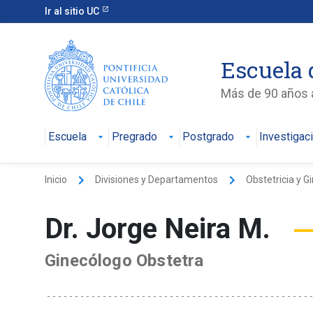
Ir al sitio UC
Escuela 
Más de 90 años a
Escuela
Pregrado
Postgrado
Investigac
keyboard_arrow_right
keyboard_arrow_right
Inicio
Divisiones y Departamentos
Obstetricia y G
Dr. Jorge Neira M.
Ginecólogo Obstetra