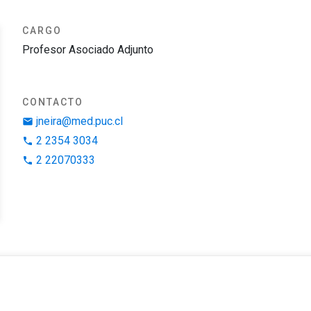
CARGO
Profesor Asociado Adjunto
CONTACTO
jneira@med.puc.cl
email
2 2354 3034
phone
2 22070333
phone