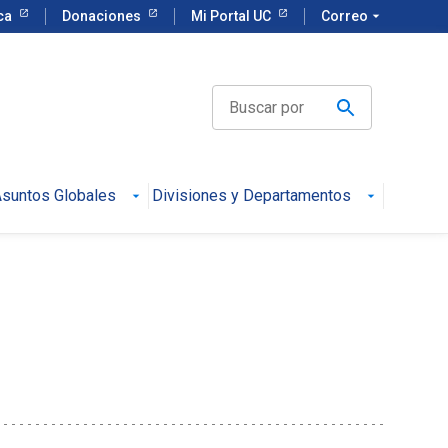
eca
Donaciones
Mi Portal UC
Correo
arrow_drop_down
suntos Globales
Divisiones y Departamentos