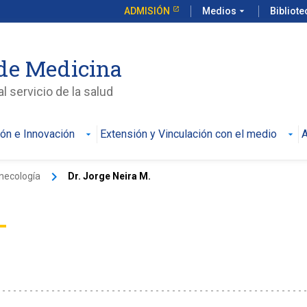
ADMISIÓN
Medios
arrow_drop_down
Bibliot
de Medicina
l servicio de la salud
ión e Innovación
Extensión y Vinculación con el medio
A
keyboard_arrow_right
inecología
Dr. Jorge Neira M.