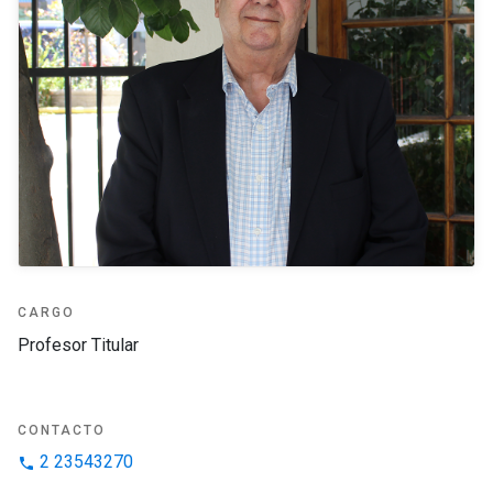
CARGO
Profesor Titular
CONTACTO
2 23543270
phone