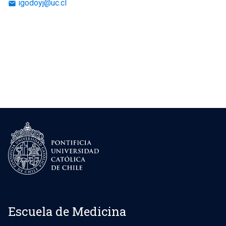
igodoyj@uc.cl
email
Escuela de Medicina