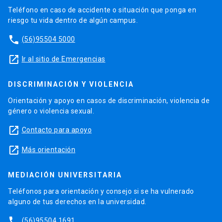
Teléfono en caso de accidente o situación que ponga en
riesgo tu vida dentro de algún campus.
phone
(56)95504 5000
launch
Ir al sitio de Emergencias
DISCRIMINACIÓN Y VIOLENCIA
Orientación y apoyo en casos de discriminación, violencia de
género o violencia sexual.
launch
Contacto para apoyo
launch
Más orientación
MEDIACIÓN UNIVERSITARIA
Teléfonos para orientación y consejo si se ha vulnerado
alguno de tus derechos en la universidad.
phone
(56)95504 1691