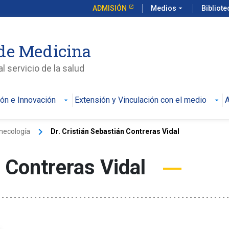
ADMISIÓN
Medios
arrow_drop_down
Bibliot
de Medicina
l servicio de la salud
ión e Innovación
Extensión y Vinculación con el medio
A
keyboard_arrow_right
inecología
Dr. Cristián Sebastián Contreras Vidal
n Contreras Vidal