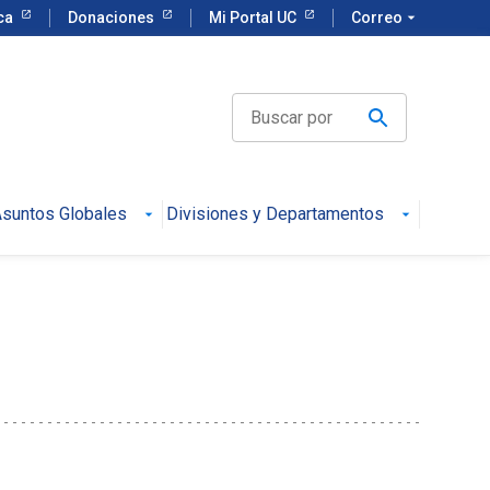
eca
Donaciones
Mi Portal UC
Correo
arrow_drop_down
suntos Globales
Divisiones y Departamentos