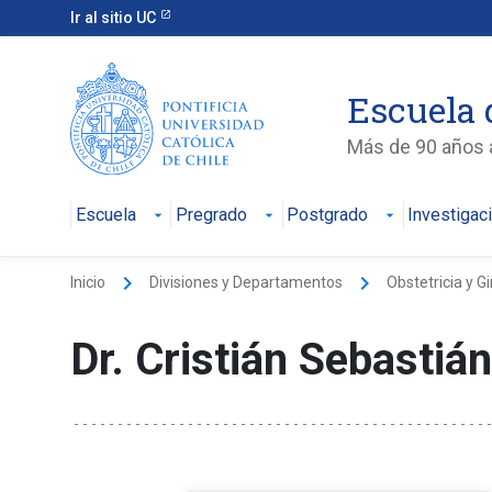
Ir al sitio UC
Escuela 
Más de 90 años a
Escuela
Pregrado
Postgrado
Investigac
keyboard_arrow_right
keyboard_arrow_right
Inicio
Divisiones y Departamentos
Obstetricia y G
Dr. Cristián Sebastiá