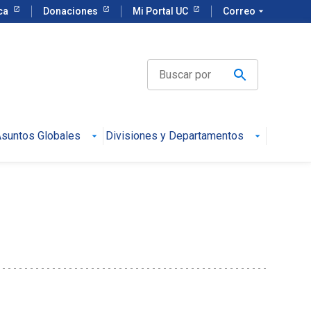
eca
Donaciones
Mi Portal UC
Correo
arrow_drop_down
suntos Globales
Divisiones y Departamentos