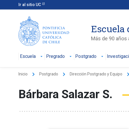
Ir al sitio UC
Escuela 
Más de 90 años a
Escuela
Pregrado
Postgrado
Investigac
keyboard_arrow_right
keyboard_arrow_right
keyboard_arr
Inicio
Postgrado
Dirección Postgrado y Equipo
Bárbara Salazar S.