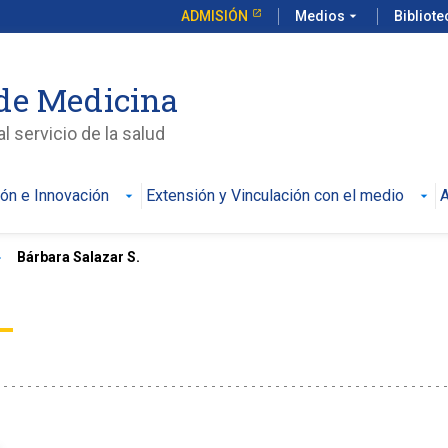
ADMISIÓN
Medios
arrow_drop_down
Bibliot
de Medicina
l servicio de la salud
ión e Innovación
Extensión y Vinculación con el medio
A
ow_right
Bárbara Salazar S.