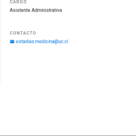
CARGO
Asistente Administrativa
CONTACTO
estadias.medicina@uc.cl
email