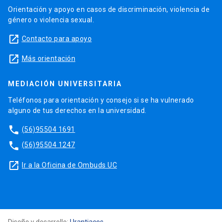
Orientación y apoyo en casos de discriminación, violencia de
género o violencia sexual.
launch
Contacto para apoyo
launch
Más orientación
MEDIACIÓN UNIVERSITARIA
Teléfonos para orientación y consejo si se ha vulnerado
alguno de tus derechos en la universidad.
phone
(56)95504 1691
phone
(56)95504 1247
launch
Ir a la Oficina de Ombuds UC
Diseño y desarrollo:
Urantiacos