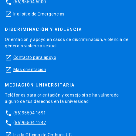
phone
(56)95504 5000
launch
Ir al sitio de Emergencias
DISCRIMINACIÓN Y VIOLENCIA
Orientación y apoyo en casos de discriminación, violencia de
género o violencia sexual.
launch
Contacto para apoyo
launch
Más orientación
MEDIACIÓN UNIVERSITARIA
Teléfonos para orientación y consejo si se ha vulnerado
alguno de tus derechos en la universidad.
phone
(56)95504 1691
phone
(56)95504 1247
launch
Ir a la Oficina de Ombuds UC