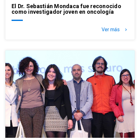
El Dr. Sebastián Mondaca fue reconocido
como investigador joven en oncología
Ver más
keyboard_arrow_right