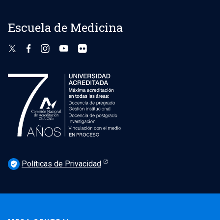
Escuela de Medicina
Políticas de Privacidad
verified_user