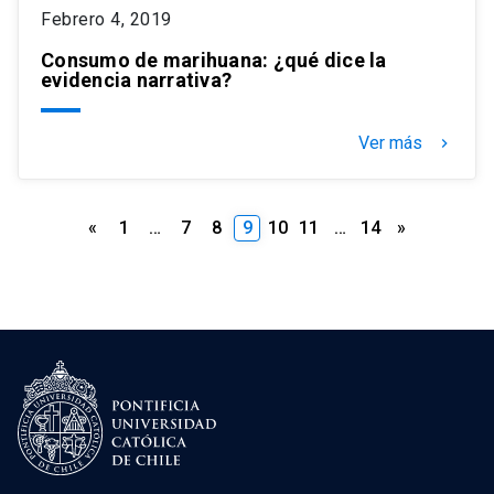
Febrero 4, 2019
Consumo de marihuana: ¿qué dice la
evidencia narrativa?
Ver más
keyboard_arrow_right
Paginación
«
1
…
7
8
9
10
11
…
14
»
de
entradas