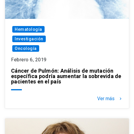
Hematología
Investigación
Oncología
Febrero 6, 2019
Cáncer de Pulmón: Análisis de mutación
específica podría aumentar la sobrevida de
pacientes en el país
Ver más
keyboard_arrow_right